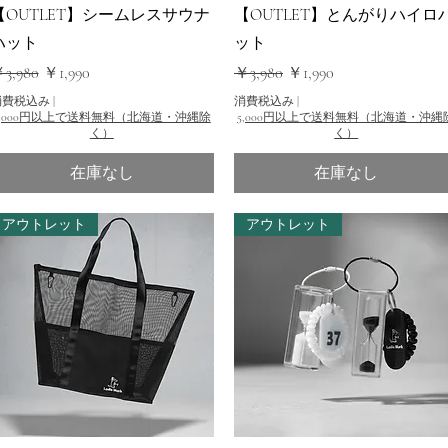
クイックビュー
クイックビュー
【OUTLET】シームレスサウナ
【OUTLET】とんがりハイロ
ハット
ット
通常価格
セール価格
通常価格
セール価格
3,980
￥1,990
￥3,980
￥1,990
消費税込み
|
消費税込み
|
5,000円以上で送料無料（北海道・沖縄除
5,000円以上で送料無料（北海道・沖縄
く）
く）
在庫なし
在庫なし
アウトレット
アウトレット