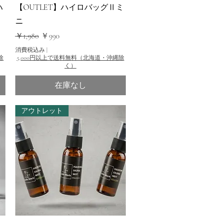
クイックビュー
ハ
【OUTLET】ハイロバッグⅡミ
ニ
通常価格
セール価格
￥1,980
￥990
消費税込み
|
除
5,000円以上で送料無料（北海道・沖縄除
く）
在庫なし
アウトレット