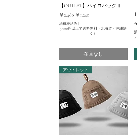
クイックビュー
【OUTLET】ハイロバッグⅡ
Ⅱ
通常価格
セール価格
￥2,480
￥1,240
￥
消費税込み
|
5,000円以上で送料無料（北海道・沖縄除
く）
在庫なし
アウトレット