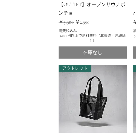
クイックビュー
【OUTLET】オープンサウナポ
ンチョ
通常価格
セール価格
￥5,980
￥2,990
￥
消費税込み
|
5,000円以上で送料無料（北海道・沖縄除
く）
在庫なし
アウトレット