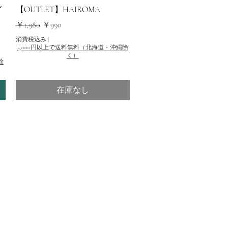
クイックビュー
イ
【OUTLET】HAIROMA
通常価格
セール価格
￥1,980
￥990
消費税込み
|
5,000円以上で送料無料（北海道・沖縄除
く）
除
在庫なし