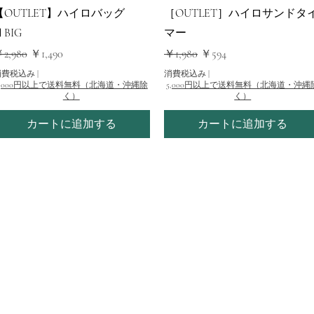
クイックビュー
クイックビュー
【OUTLET】ハイロバッグ
［OUTLET］ハイロサンドタ
BIG
マー
通常価格
セール価格
通常価格
セール価格
2,980
￥1,490
￥1,980
￥594
消費税込み
|
消費税込み
|
5,000円以上で送料無料（北海道・沖縄除
5,000円以上で送料無料（北海道・沖縄
く）
く）
カートに追加する
カートに追加する