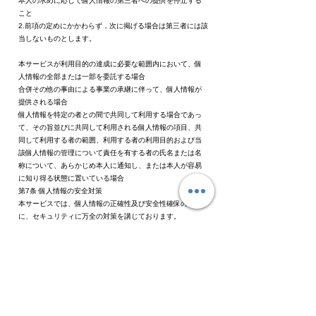
本人の求めに応じて個人情報の第三者への提供を停止する
こと
2.前項の定めにかかわらず，次に掲げる場合は第三者には該
当しないものとします。
本サービスが利用目的の達成に必要な範囲内において、個
人情報の全部または一部を委託する場合
合併その他の事由による事業の承継に伴って、個人情報が
提供される場合
個人情報を特定の者との間で共同して利用する場合であっ
て、その旨並びに共同して利用される個人情報の項目、共
同して利用する者の範囲、利用する者の利用目的および当
該個人情報の管理について責任を有する者の氏名または名
称について、あらかじめ本人に通知し、または本人が容易
に知り得る状態に置いている場合
第7条 個人情報の安全対策
本サービスでは、個人情報の正確性及び安全性確保のため
に、セキュリティに万全の対策を講じております。
個人情報の保護に関する情報収集を常に行い、最新のセキ
ュリティ対策を行うよう努めます。
第8条 個人情報の訂正および削除
1.お客様は本サービスが保有している自己の個人情報が誤っ
た情報である場合、本サービスが定める手続きにより、個
人情報の訂正または削除を請求することができます。