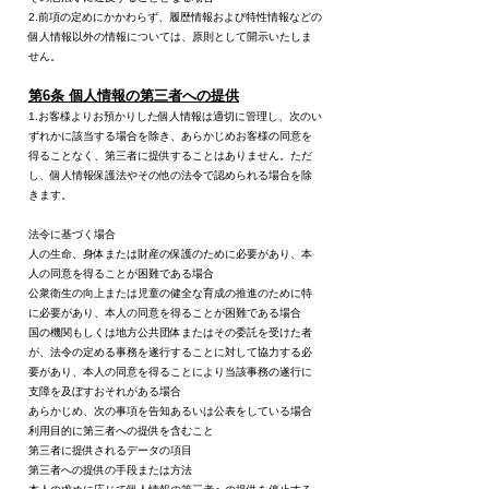
2.前項の定めにかかわらず、履歴情報および特性情報などの
個人情報以外の情報については、原則として開示いたしま
せん。
第6条 個人情報の第三者への提供
1.お客様よりお預かりした個人情報は適切に管理し、次のい
ずれかに該当する場合を除き、あらかじめお客様の同意を
得ることなく、第三者に提供することはありません。ただ
し、個人情報保護法やその他の法令で認められる場合を除
きます。
法令に基づく場合
人の生命、身体または財産の保護のために必要があり、本
人の同意を得ることが困難である場合
公衆衛生の向上または児童の健全な育成の推進のために特
に必要があり、本人の同意を得ることが困難である場合
国の機関もしくは地方公共団体またはその委託を受けた者
が、法令の定める事務を遂行することに対して協力する必
要があり、本人の同意を得ることにより当該事務の遂行に
支障を及ぼすおそれがある場合
あらかじめ、次の事項を告知あるいは公表をしている場合
利用目的に第三者への提供を含むこと
第三者に提供されるデータの項目
第三者への提供の手段または方法