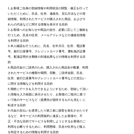
1.お客様ご自身の登録情報や利用状況の閲覧・修正を行って
いただくために、氏名、住所、連絡先、支払方法などの登
録情報、利用されたサービスや購入された商品、およびそ
れらの代金などに関する情報を表示する目的
2.お客様へのお知らせや商品の送付、必要に応じてご連絡を
行うため、氏名や住所、メールアドレスなどの連絡先情報
を利用する目的
3.本人確認を行うために、氏名、生年月日、住所、電話番
号、銀行口座番号、クレジットカード番号、運転免許証番
号、配達証明付き郵便の到達結果などの情報を利用する目
的
4.商品代金のご請求のため、購入された商品名や数量、利用
されたサービスの種類や期間、回数、ご請求金額、氏名、
住所、銀行口座番号やクレジットカード番号などの支払い
に関する情報などを利用する目的
5.簡便にデータを入力できるようにするため、登録して頂い
た情報を入力画面に表示させたり、お客様のご指示に基づ
いて他のサービスなど（提携先が提供するものも含む）に
転送する目的
6.代金の支払いを遅滞したり第三者に損害を発生させたりす
るなど、本サービスの利用規約に違反したお客様や、不
正・不当な目的でサービスを利用しようとするお客様のご
利用をお断りするために、利用態様、氏名や住所など個人
を特定するための情報を利用する目的