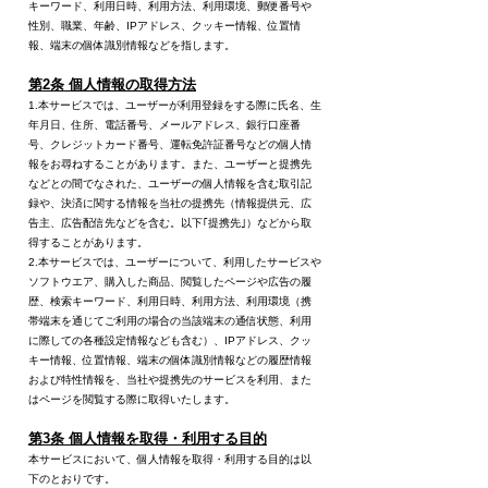
キーワード、利用日時、利用方法、利用環境、郵便番号や
性別、職業、年齢、IPアドレス、クッキー情報、位置情
報、端末の個体識別情報などを指します。
第2条 個人情報の取得方法
1.本サービスでは、ユーザーが利用登録をする際に氏名、生
年月日、住所、電話番号、メールアドレス、銀行口座番
号、クレジットカード番号、運転免許証番号などの個人情
報をお尋ねすることがあります。また、ユーザーと提携先
などとの間でなされた、ユーザーの個人情報を含む取引記
録や、決済に関する情報を当社の提携先（情報提供元、広
告主、広告配信先などを含む。以下｢提携先｣）などから取
得することがあります。
2.本サービスでは、ユーザーについて、利用したサービスや
ソフトウエア、購入した商品、閲覧したページや広告の履
歴、検索キーワード、利用日時、利用方法、利用環境（携
帯端末を通じてご利用の場合の当該端末の通信状態、利用
に際しての各種設定情報なども含む）、IPアドレス、クッ
キー情報、位置情報、端末の個体識別情報などの履歴情報
および特性情報を、当社や提携先のサービスを利用、また
はページを閲覧する際に取得いたします。
第3条 個人情報を取得・利用する目的
本サービスにおいて、個人情報を取得・利用する目的は以
下のとおりです。