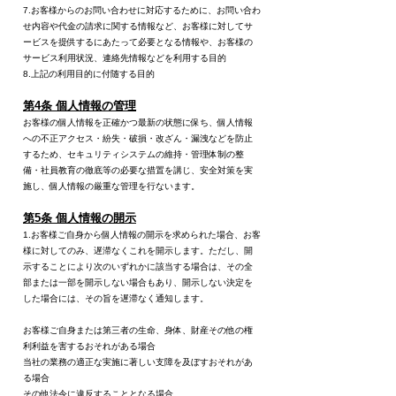
7.お客様からのお問い合わせに対応するために、お問い合わ
せ内容や代金の請求に関する情報など、お客様に対してサ
ービスを提供するにあたって必要となる情報や、お客様の
サービス利用状況、連絡先情報などを利用する目的
8.上記の利用目的に付随する目的
第4条 個人情報の管理
お客様の個人情報を正確かつ最新の状態に保ち、個人情報
への不正アクセス・紛失・破損・改ざん・漏洩などを防止
するため、セキュリティシステムの維持・管理体制の整
備・社員教育の徹底等の必要な措置を講じ、安全対策を実
施し、個人情報の厳重な管理を行ないます。
第5条 個人情報の開示
1.お客様ご自身から個人情報の開示を求められた場合、お客
様に対してのみ、遅滞なくこれを開示します。ただし、開
示することにより次のいずれかに該当する場合は、その全
部または一部を開示しない場合もあり、開示しない決定を
した場合には、その旨を遅滞なく通知します。
お客様ご自身または第三者の生命、身体、財産その他の権
利利益を害するおそれがある場合
当社の業務の適正な実施に著しい支障を及ぼすおそれがあ
る場合
その他法令に違反することとなる場合