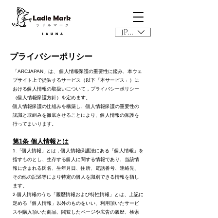
​ラドルマーク
JPY (¥)
SAUNA
プライバシーポリシー
「ARCJAPAN」は、 個人情報保護の重要性に鑑み、本ウェ
ブサイト上で提供するサービス（以下「本サービス」）に
おける個人情報の取扱いについて，プライバシーポリシー
（個人情報保護方針）を定めます。
個人情報保護の仕組みを構築し、個人情報保護の重要性の
認識と取組みを徹底させることにより、個人情報の保護を
行ってまいります。
第1条 個人情報とは
1.「個人情報」とは，個人情報保護法にある「個人情報」を
指すものとし、生存する個人に関する情報であり、当該情
報に含まれる氏名、生年月日、住所、電話番号、連絡先、
その他の記述等により特定の個人を識別できる情報を指し
ます。
2.個人情報のうち「履歴情報および特性情報」とは、上記に
定める「個人情報」以外のものをいい、利用頂いたサービ
スや購入頂いた商品、閲覧したページや広告の履歴、検索