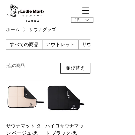
​ラドルマーク
JPY (¥)
SAUNA
ホーム
サウナグッズ
すべての商品
アウトレット
サウナアクセサリー
7点の商品
並び替え
サウナマット タ
ハイロサウナマッ
ン ベージュ×黒
ト ブラック×黒